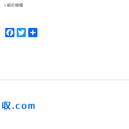
«
前の投稿
F
T
共
a
w
有
c
itt
e
er
b
o
o
k