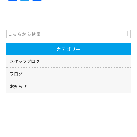
a
w
有
c
itt
e
er
b
o
カテゴリー
o
k
スタッフブログ
ブログ
お知らせ