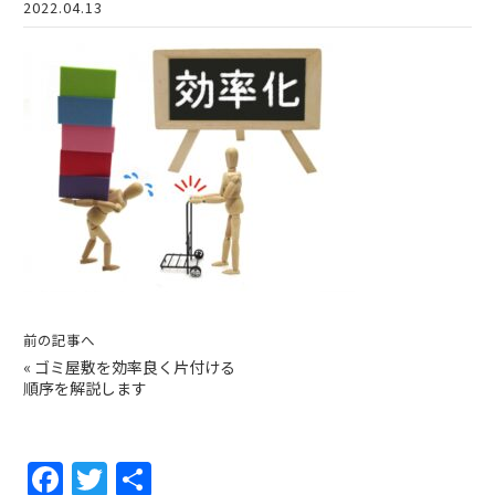
2022.04.13
前の記事へ
«
ゴミ屋敷を効率良く片付ける
順序を解説します
F
T
共