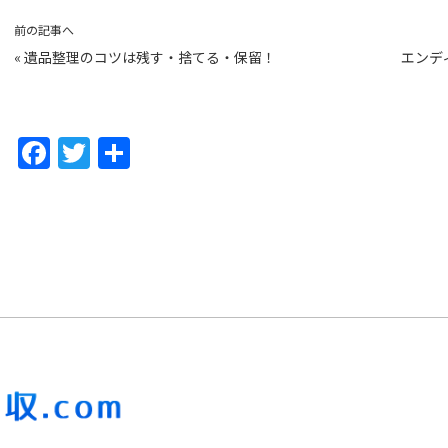
前の記事へ
«
遺品整理のコツは残す・捨てる・保留！
エンデ
F
T
共
a
w
有
c
itt
e
er
b
o
o
k