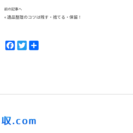
前の記事へ
«
遺品整理のコツは残す・捨てる・保留！
F
T
共
a
w
有
c
itt
e
er
b
o
o
k