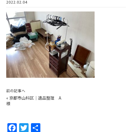
2022.02.04
前の記事へ
«
京都市山科区｜遺品整理 A
様
F
T
共