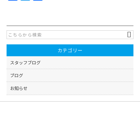
a
w
有
c
itt
e
er
b
o
カテゴリー
o
k
スタッフブログ
ブログ
お知らせ