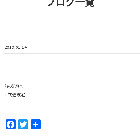
ブログ一覧
2019.01.14
前の記事へ
«
共通設定
F
T
共
a
w
有