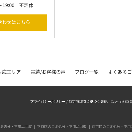
～19:00 不定休
合わせはこちら
対応エリア
実績/お客様の声
ブログ一覧
よくあるご
プライバシーポリシー
/
特定商取引に基づく表記
Copyright (C
ミ処分・不用品回収
下京区のゴミ処分・不用品回収
西京区のゴミ処分・不用