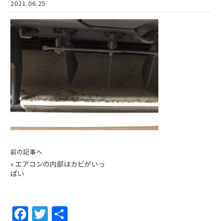
2021.06.25
前の記事へ
«
エアコンの内部はカビがいっ
ぱい
F
T
共