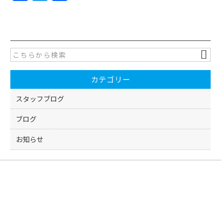
a
w
有
c
itt
e
er
b
o
カテゴリー
o
k
スタッフブログ
ブログ
お知らせ