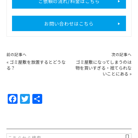
ご依頼の流れ/料金はこちら
お問い合わせはこちら
前の記事へ
次の記事へ
«
ゴミ屋敷を放置するとどうな
ゴミ屋敷になってしまうのは
る？
物を買いすぎる・捨てられな
いことにある
»
F
T
共
a
w
有
c
itt
e
er