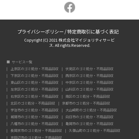
プライバシーポリシー
/
特定商取引に基づく表記
Copyright (C) 2021 株式会社マイジョリティサービ
ス. All rights Reserved.
サービス一覧
上京区のゴミ処分・不用品回収
伏見区のゴミ処分・不用品回収
下京区のゴミ処分・不用品回収
西京区のゴミ処分・不用品回収
東山区のゴミ処分・不用品回収
中京区のゴミ処分・不用品回収
左京区のゴミ処分・不用品回収
山科区のゴミ処分・不用品回収
右京区のゴミ処分・不用品回収
南区のゴミ処分・不用品回収
北区のゴミ処分・不用品回収
京都市のゴミ処分・不用品回収
宇治市のゴミ処分・不用品回収
大山崎町のゴミ処分・不用品回収
城陽市のゴミ処分・不用品回収
向日市のゴミ処分・不用品回収
八幡市のゴミ処分・不用品回収
亀岡市のゴミ処分・不用品回収
長岡京市のゴミ処分・不用品回収
久御山町のゴミ処分・不用品回収
京田辺市のゴミ処分・不用品回収